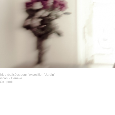
ies réalisées pour l'exposition "Jardin"
nasconi - Genève
L'Octopode