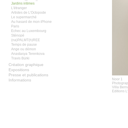
Jardins intimes
L'étranger
Artistes de L'Octopode
Le supermarché
Au hasard de mon iPhone
Paris
Echec au Luxembourg
Sténopé
(na)PALMT(h)REE
Temps de pause
Ange ou démon
Anastasya Terenkova
Travis Bürki
Création graphique
Expositions
Presse et publications
Noor 1
Informations
Photograph
Villa Ber
Editions 
ition "Jardin"